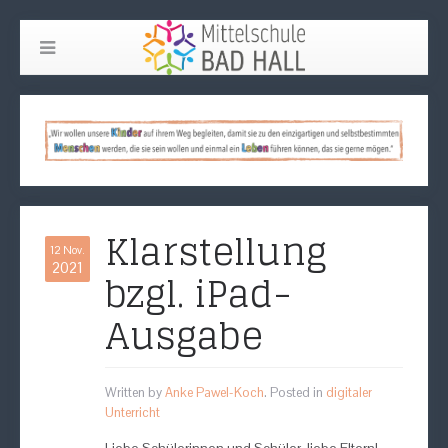
Klarstellung
12 Nov.
2021
bzgl. iPad-
Ausgabe
Written by
Anke Pawel-Koch
. Posted in
digitaler
Unterricht