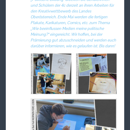
und Schülern der 4c derzeit an ihren Arbeiten für
den Kreativwettbewerb des Landes
Oberösterreich. Ende Mai werden die fertigen
Plakate, Karikaturen, Comics, etc. zum Thema
„Wie beeinflussen Medien meine politische
Meinung?“ eingereicht. Wir hoffen, bei der
Prämierung gut abzuschneiden und werden euch
darüber informieren, wie es gelaufen ist. Bis dann!