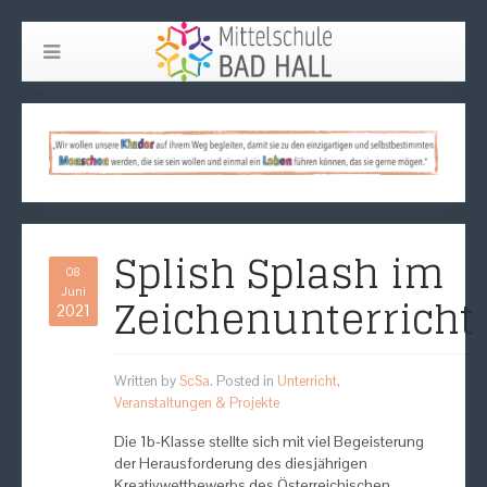
Splish Splash im
08
Juni
Zeichenunterricht
2021
Written by
ScSa
. Posted in
Unterricht
,
Veranstaltungen & Projekte
Die 1b-Klasse stellte sich mit viel Begeisterung
der Herausforderung des diesjährigen
Kreativwettbewerbs des Österreichischen