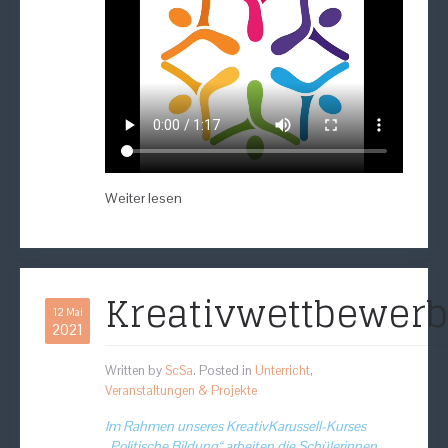
Weiter lesen
Kreativwettbewerb
12 Mai
2021
Written by
ScSa
. Posted in
Unterricht
,
Veranstaltungen & Projekte
Im Rahmen unseres KreativKarussell-Kurses
„Politische Bildung“ arbeiten die Schülerinnen