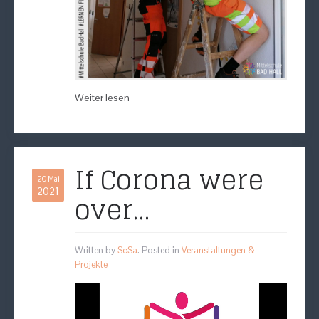
Weiter lesen
If Corona were
20 Mai
2021
over…
Written by
ScSa
. Posted in
Veranstaltungen &
Projekte