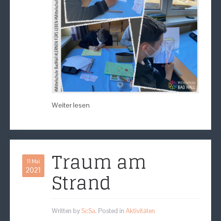
Weiter lesen
Traum am
11 Mai
2021
Strand
Written by
ScSa
. Posted in
Aktivitäten